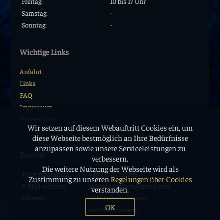
Freitag:
10 bis 17 Uhr
Samstag:
-
Sonntag:
-
Wichtige Links
Anfahrt
Links
FAQ
Impressum
Datenschutz
Wir setzen auf diesem Webauftritt Cookies ein, um
diese Webseite bestmöglich an Ihre Bedürfnisse
anzupassen sowie unsere Serviceleistungen zu
Kontakt
verbessern.
Die weitere Nutzung der Webseite wird als
Telefonnummer:
+49 176 87762063
Zustimmung zu unseren
Regelungen über Cookies
E-Mail-Adresse:
misslanapoison@gmail.com
verstanden.
Adresse:
Villa Infinity Poison
OK
68199 Mannheim