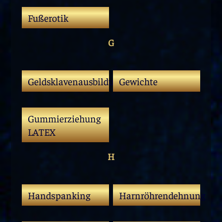
Fußerotik
G
Geldsklavenausbildung
Gewichte
Gummierziehung
LATEX
H
Handspanking
Harnröhrendehnung