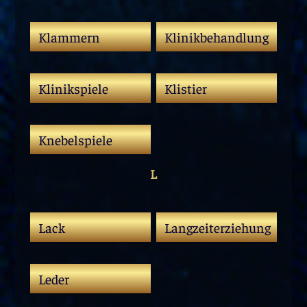
Klammern
Klinikbehandlung
Klinikspiele
Klistier
Knebelspiele
L
Lack
Langzeiterziehung
Leder