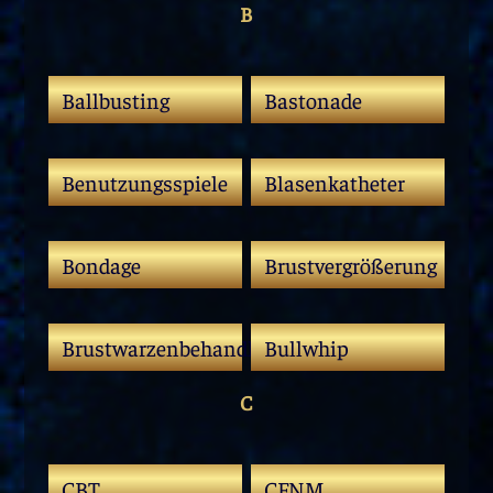
B
Ballbusting
Bastonade
Benutzungsspiele
Blasenkatheter
Bondage
Brustvergrößerung
Brustwarzenbehandlung
Bullwhip
C
CBT
CFNM