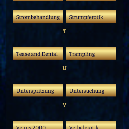
Strombehandlung
Strumpferotik
T
Tease and Denial
Trampling
U
Unterspritzung
Untersuchung
V
Venus 2000
Verbalerotik