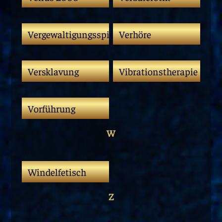
Vergewaltigungsspiele
Verhöre
Versklavung
Vibrationstherapie
Vorführung
W
Windelfetisch
Z