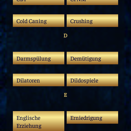
Cold Caning
Crushing
D
Darmspülung
Demütigung
Dilatoren
Dildospiele
E
Englische
Erniedrigung
Erziehung