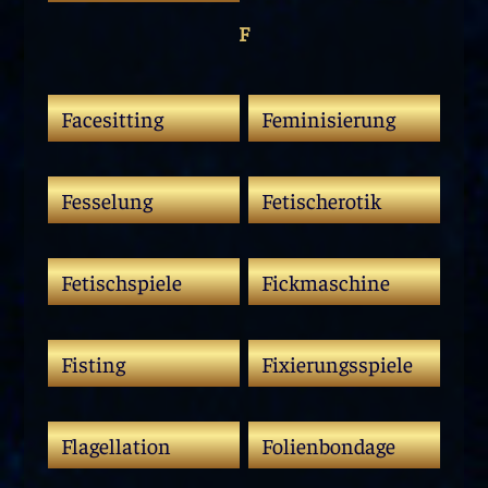
F
Facesitting
Feminisierung
Fesselung
Fetischerotik
Fetischspiele
Fickmaschine
Fisting
Fixierungsspiele
Flagellation
Folienbondage