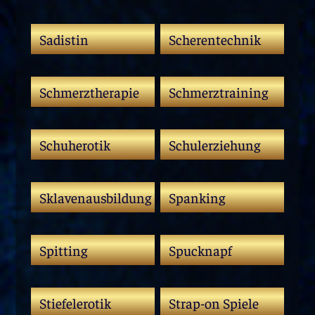
Sadistin
Scherentechnik
Schmerztherapie
Schmerztraining
Schuherotik
Schulerziehung
Sklavenausbildung
Spanking
Spitting
Spucknapf
Stiefelerotik
Strap-on Spiele