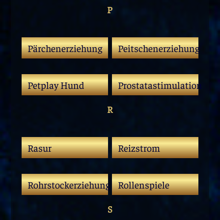
P
Pärchenerziehung
Peitschenerziehung
Petplay Hund
Prostatastimulation
R
Rasur
Reizstrom
Rohrstockerziehung
Rollenspiele
S