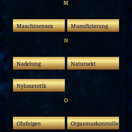
M
Maschinensex
Mumifizierung
N
Nadelung
Natursekt
Nylonerotik
O
Ohrfeigen
Orgasmuskontrolle